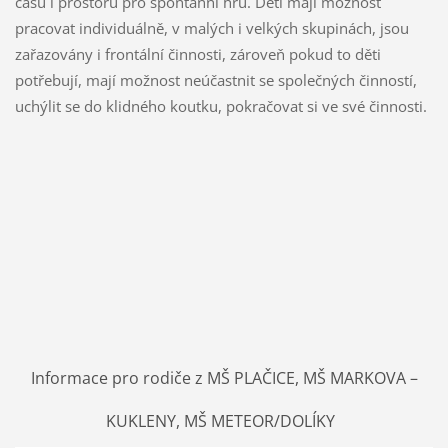
času i prostoru pro spontánní hru. Děti mají možnost
pracovat individuálně, v malých i velkých skupinách, jsou
zařazovány i frontální činnosti, zároveň pokud to děti
potřebují, mají možnost neúčastnit se společných činností,
uchýlit se do klidného koutku, pokračovat si ve své činnosti.
Informace pro rodiče z MŠ PLAČICE, MŠ MARKOVA –
KUKLENY, MŠ METEOR/DOLÍKY