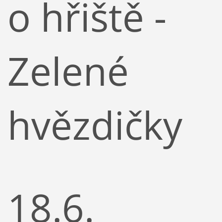
o hřiště -
Zelené
hvězdičky
18.6.