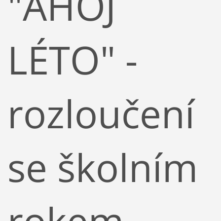
"AHOJ
LÉTO" -
rozloučení
se školním
rokem -