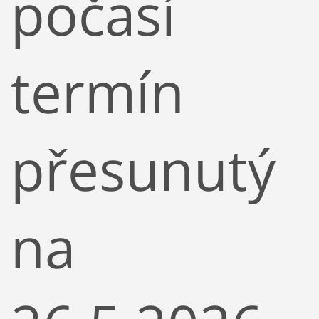
počasí
termín
přesunutý
na